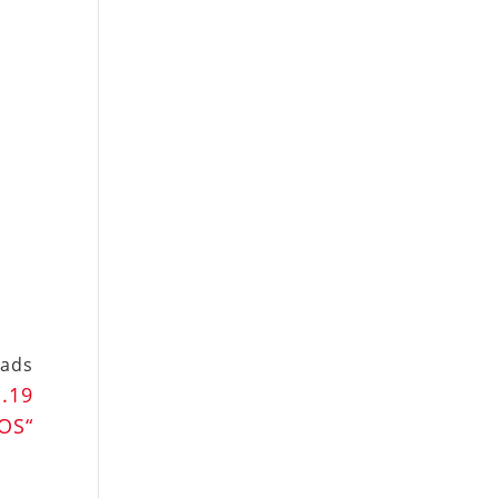
ads
1.19
SOS“