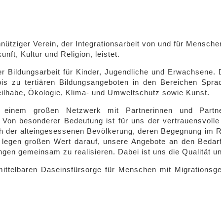
nütziger Verein, der Integrationsarbeit von und für Mensch
nft, Kultur und Religion, leistet.
r Bildungsarbeit für Kinder, Jugendliche und Erwachsene. D
is zu tertiären Bildungsangeboten in den Bereichen Sprac
ilhabe, Ökologie, Klima- und Umweltschutz sowie Kunst.
n einem großen Netzwerk mit Partnerinnen und Partne
. Von besonderer Bedeutung ist für uns der vertrauensvolle
h der alteingesessenen Bevölkerung, deren Begegnung im 
ir legen großen Wert darauf, unsere Angebote an den Beda
ngen gemeinsam zu realisieren. Dabei ist uns die Qualität un
mittelbaren Daseinsfürsorge für Menschen mit Migrationsg