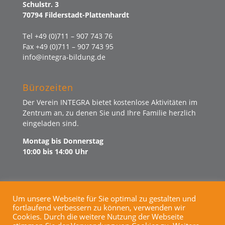
Schulstr. 3
70794 Filderstadt-Plattenhardt
Tel +49 (0)711 – 907 743 76
Fax +49 (0)711 – 907 743 95
info@integra-bildung.de
Bürozeiten
Der Verein INTEGRA bietet kostenlose Aktivitäten im
Zentrum an, zu denen Sie und Ihre Familie herzlich
eingeladen sind.
Montag bis Donnerstag
10:00 bis 14:00 Uhr
Um unsere Webseite für Sie optimal zu gestalten und
fortlaufend verbessern zu können, verwenden wir
KINDERSCHUTZ
SPENDEN
Cookies. Durch die weitere Nutzung der Webseite
IMPRESSUM
DATENSCHUTZ