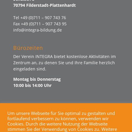
70794 Filderstadt-Plattenhardt
Tel +49 (0)711 – 907 743 76
Fax +49 (0)711 – 907 743 95
info@integra-bildung.de
Bürozeiten
Der Verein INTEGRA bietet kostenlose Aktivitäten im
Zentrum an, zu denen Sie und Ihre Familie herzlich
eingeladen sind.
Montag bis Donnerstag
10:00 bis 14:00 Uhr
Um unsere Webseite für Sie optimal zu gestalten und
fortlaufend verbessern zu können, verwenden wir
KINDERSCHUTZ
SPENDEN
Cookies. Durch die weitere Nutzung der Webseite
IMPRESSUM
DATENSCHUTZ
stimmen Sie der Verwendung von Cookies zu. Weitere